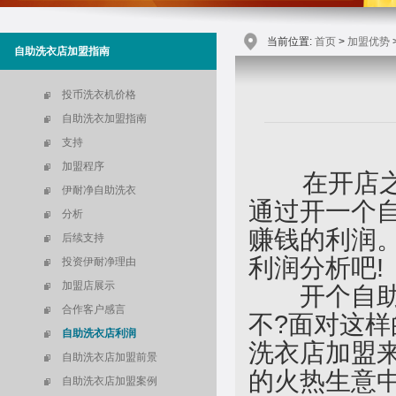
当前位置:
首页
>
加盟优势
自助洗衣店加盟指南
投币洗衣机价格
自助洗衣加盟指南
支持
加盟程序
在开店之
伊耐净自助洗衣
通过开一个
分析
赚钱的利润
后续支持
利润分析吧!
投资伊耐净理由
加盟店展示
开个自助洗
合作客户感言
不?面对这
自助洗衣店利润
洗衣店加盟
自助洗衣店加盟前景
的火热生意
自助洗衣店加盟案例