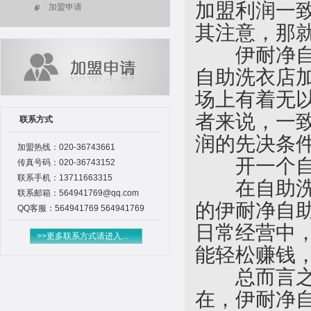
加盟利润一
加盟申请
其注意，那
伊耐净自助
自助洗衣店
场上有着无
者来说，一
联系方式
润的先决条
加盟热线：020-36743661
开一个自
传真号码：020-36743152
联系手机：13711663315
在自助洗衣
联系邮箱：564941769@qq.com
的伊耐净自
QQ客服：564941769 564941769
日常经营中
>>更多联系方式请进入...
能轻松赚钱
总而言之，
在，伊耐净